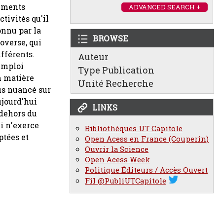
léments
ADVANCED SEARCH +
tivités qu'il
onnu par la
BROWSE
roverse, qui
ifférents.
Auteur
emploi
Type Publication
n matière
Unité Recherche
lus nuancé sur
ujourd'hui
LINKS
 dehors du
ui n'exerce
Bibliothèques UT Capitole
ptées et
Open Acess en France (Couperin)
Ouvrir la Science
Open Acess Week
Politique Éditeurs / Accès Ouvert
Fil @PubliUTCapitole