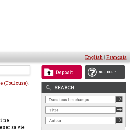
English
|
Français
Deposit
NEED HELP?
ue (Toulouse)
.
SEARCH
ni ne
ener sa vie