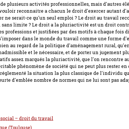
 de plusieurs activités professionnelles, mais d'autres é
vouloir reconnaitre a chacun le droit d'exercer autant d'ac
er ne serait-ce qu'un seul emploi ? Le droit au travail rec
 sans limite ? Le droit a la pluriactivité est un droit cont
es professions et justifiées par des motifs à chaque fois d
à s'imposer dans le monde du travail comme une forme d'
i bien au regard de la politique d'aménagement rural, qu'e
l'inadmissible et le nécessaire, et de porter un jugement p
gatifs assez marqués la pluriactivité, que l'on rencontre a
éritable phénomène de société qui ne peut plus rester en
réglementé la situation la plus classique de l'individu q
 heurte d'emblée nombre de normes qui ne lui sont pas ada
social – droit du travail
ique (Toulouse)