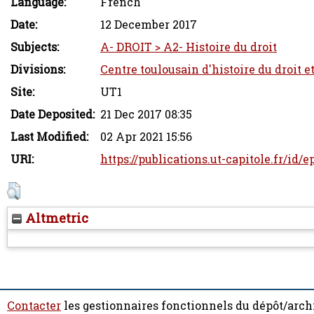
Language:
French
Date:
12 December 2017
Subjects:
A- DROIT > A2- Histoire du droit
Divisions:
Centre toulousain d'histoire du droit e
Site:
UT1
Date Deposited:
21 Dec 2017 08:35
Last Modified:
02 Apr 2021 15:56
URI:
https://publications.ut-capitole.fr/id/
Altmetric
Contacter
les gestionnaires fonctionnels du dépôt/arch