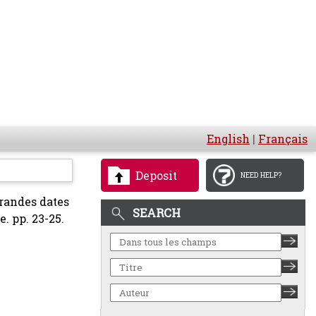
English
|
Français
Deposit
NEED HELP?
grandes dates
SEARCH
. pp. 23-25.