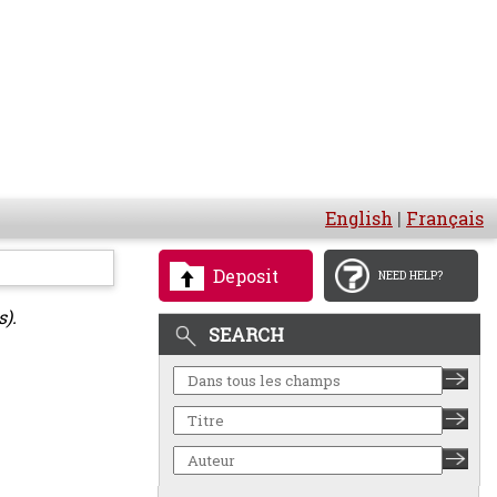
English
|
Français
Deposit
NEED HELP?
s).
SEARCH
N