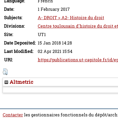
Language:
French
Date:
1 February 2017
Subjects:
A- DROIT > A2- Histoire du droit
Divisions:
Centre toulousain d'histoire du droit e
Site:
UT1
Date Deposited:
15 Jan 2018 14:28
Last Modified:
02 Apr 2021 15:54
URI:
https://publications.ut-capitole.fr/id/
Altmetric
Contacter
les gestionnaires fonctionnels du dépôt/arch