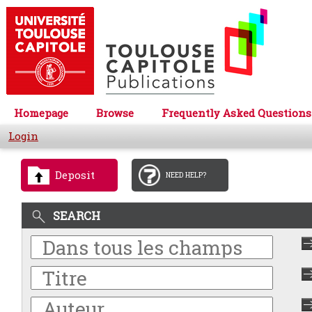
Homepage
Browse
Frequently Asked Questions
Login
Deposit
NEED HELP?
SEARCH