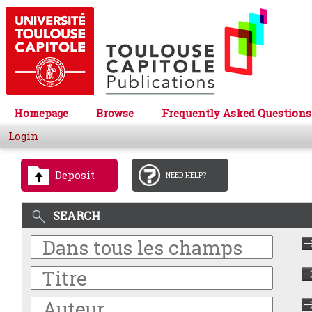
Homepage
Browse
Frequently Asked Questions
Login
Deposit
NEED HELP?
SEARCH