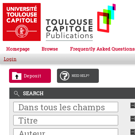
Homepage
Browse
Frequently Asked Questions
Login
Deposit
NEED HELP?
SEARCH