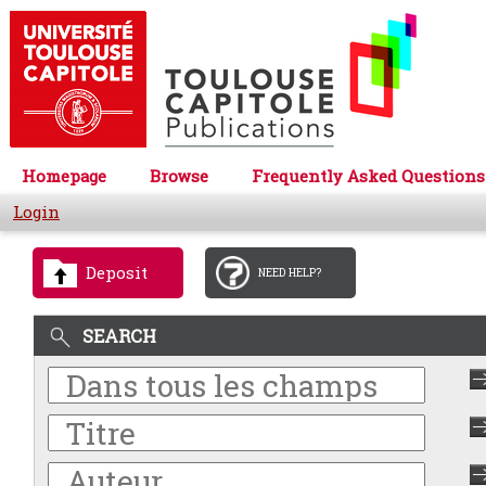
Homepage
Browse
Frequently Asked Questions
Login
Deposit
NEED HELP?
SEARCH