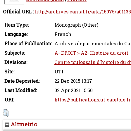
Official URL :
http://archives.cantal.fr/ark:/16075/a0113
Item Type:
Monograph (Other)
Language:
French
Place of Publication:
Archives départementales du Canta
Subjects:
A- DROIT > A2- Histoire du droit
Divisions:
Centre toulousain d'histoire du dr
Site:
UT1
Date Deposited:
22 Dec 2015 13:17
Last Modified:
02 Apr 2021 15:50
URI:
https://publications.ut-capitole.f
Altmetric