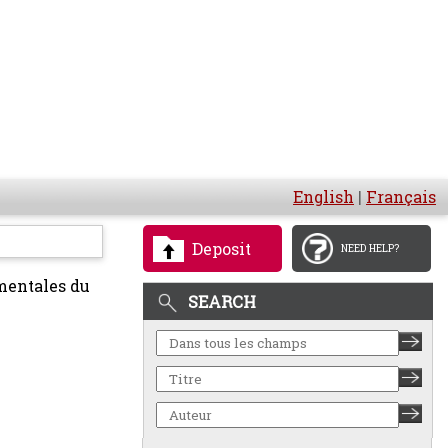
English
|
Français
Deposit
NEED HELP?
mentales du
SEARCH