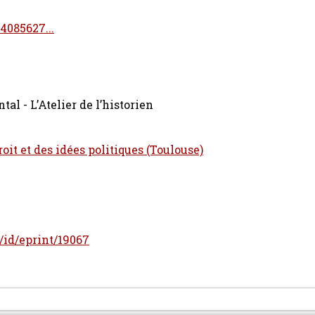
54085627...
l - L’Atelier de l’historien
oit et des idées politiques (Toulouse)
r/id/eprint/19067