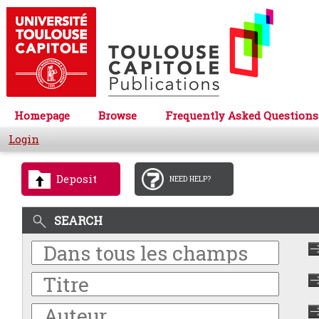
Homepage
Browse
Frequently Asked Questions
Login
Deposit
NEED HELP?
SEARCH