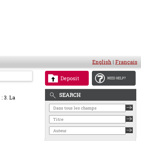
English
|
Français
Deposit
NEED HELP?
SEARCH
: 3. La