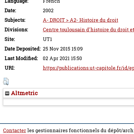
Language:
French
Date:
2002
Subjects:
A- DROIT > A2- Histoire du droit
Divisions:
Centre toulousain d'histoire du droit e
Site:
UT1
Date Deposited:
25 Nov 2015 15:09
Last Modified:
02 Apr 2021 15:50
URI:
https://publications.ut-capitole.fr/id/e
Altmetric
Contacter
les gestionnaires fonctionnels du dépôt/arch