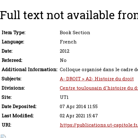
Full text not available fro
Item Type:
Book Section
Language:
French
Date:
2012
Refereed:
No
Additional Information:
Colloque organisé dans le cadre d
Subjects:
A- DROIT > A2- Histoire du droit
Divisions:
Centre toulousain d'histoire du dr
Site:
UT1
Date Deposited:
07 Apr 2014 11:55
Last Modified:
02 Apr 2021 15:47
URI:
https://publications.ut-capitole.f