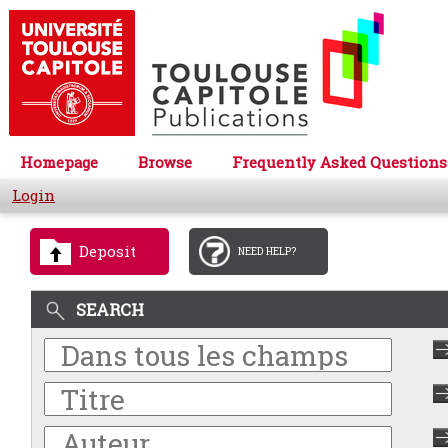
Homepage
Browse
Frequently Asked Questions
Login
Deposit
NEED HELP?
SEARCH