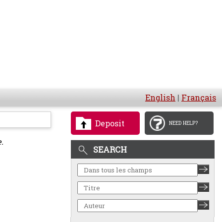
English
|
Français
Deposit
NEED HELP?
.
SEARCH