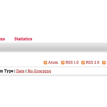
ons
Statistics
Atom
RSS 1.0
RSS 2.0
em Type
|
Date
|
No Grouping