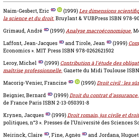
Naim-Gesbert, Eric
(1999)
Les dimensions scientifiq
la science et du droit.
Bruylant & VUBPress ISBN 978-9
Grimaud, André
(1999)
Analyse macroéconomique.
Mo
Laffont, Jean-Jacques
and
Tirole, Jean
(1999)
Comp
Economics ». MIT Press ISBN 978-0262621502
Leroy, Michel
(1999)
Contribution à l'étude des obliga
maîtrise professionnelle.
Gazette du Midi Toulouse ISBN
Macorig-Venier, Francine
(1999)
Droit civil : les sû
Beignier, Bernard
(1999)
Droit du contrat d'assurance.
de France Paris ISBN 2-13-050391-8
Krynen, Jacques
(1999)
Droit romain, jus civile et droi
politiques, n°3 ». Presses de l’Université des Sciences
Neirinck, Claire
,
Fine, Agnès
and
Jordana, Huguet