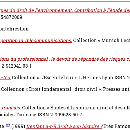
ues du droit de l'environnement. Contribution à l'étude de
054872009
ntchrestien
etition in Telecommunications.
Collection « Munich Lect
tions du professionnel : le devoir de répondre des risques c
 2-912041-03-1
retés.
Collection « L'Essentiel sur ». L'Hermès Lyon ISBN 
Collection « Droit fondamental : droit civil ». Presses uni
t français.
Collection « Etudes d'histoire du droit et des id
 Sociales Toulouse ISBN 2-909628-50-7
te
(1999)
L'enfant a-t-il droit à son histoire ?
Erès Ramonv