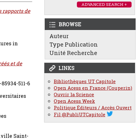
ADVANCED SEARCH +
s rapports de
BROWSE
Auteur
ures in
Type Publication
Unité Recherche
réés et de
LINKS
Bibliothèques UT Capitole
2-85934-511-6
Open Acess en France (Couperin)
Ouvrir la Science
versitaires
Open Acess Week
Politique Éditeurs / Accès Ouvert
Fil @PubliUTCapitole
ées
ille Saint-