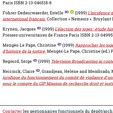
Paris ISBN 2-13-046518-8
Fohrer-Dedeurwaerder, Estelle
(1999)
L’incidence 
international français.
Collection « Nemesis ». Bruylan
Krynen, Jacques
(1999)
L’élection des juges : étude h
Presses universitaires de France Paris ISBN 2-13-04995
Mengès-Le Pape, Christine
(1999)
Rapprocher les juges
d’histoire de la justice.
Mengès-Le Pape, Christine
(ed.) 
Regourd, Serge
(1999)
Television Broadcasting in cont
Neirinck, Claire
,
Grandjean, Hélène
and
Membrado, 
juridique du fonctionnement du comité de vigilance d'u
pour le compte du GIP Mission de recherche droit et justi
Contacter
les gestionnaires fonctionnels du dépôt/arch