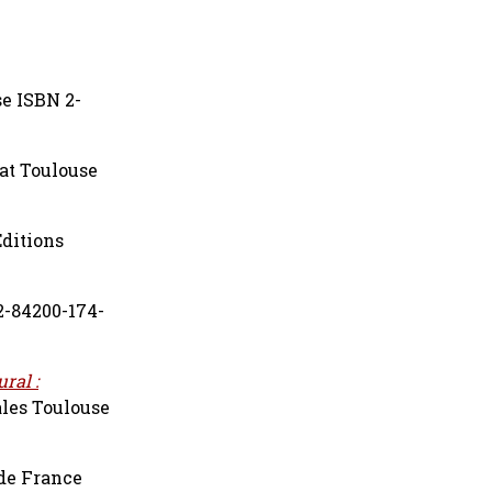
se ISBN 2-
vat Toulouse
ditions
2-84200-174-
ral :
ales Toulouse
 de France