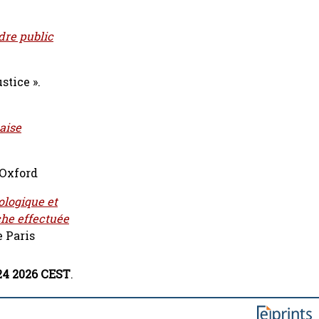
dre public
stice ».
çaise
Oxford
ologique et
che effectuée
e Paris
:24 2026 CEST
.