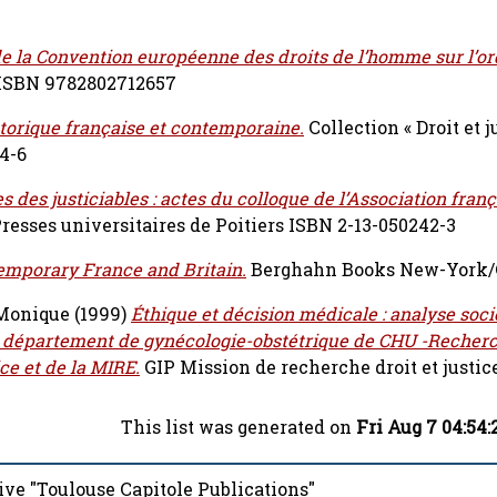
de la Convention européenne des droits de l’homme sur l’or
t ISBN 9782802712657
istorique française et contemporaine.
Collection « Droit et ju
4-6
 des justiciables : actes du colloque de l’Association fran
Presses universitaires de Poitiers ISBN 2-13-050242-3
emporary France and Britain.
Berghahn Books New-York/
Monique
(1999)
Éthique et décision médicale : analyse soci
n département de gynécologie-obstétrique de CHU -Recher
ce et de la MIRE.
GIP Mission de recherche droit et justic
This list was generated on
Fri Aug 7 04:54
ive "Toulouse Capitole Publications"