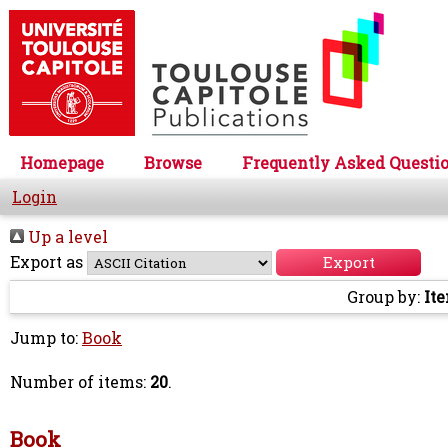
Homepage
Browse
Frequently Asked Questi
Login
Up a level
Export as
Group by:
It
Jump to:
Book
Number of items:
20
.
Book