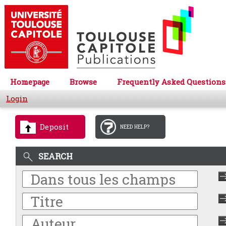
Homepage
Browse
Frequently Asked Questions
Login
Deposit
NEED HELP?
SEARCH