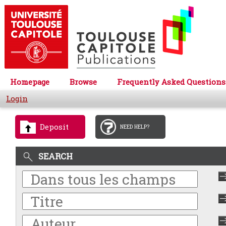
Homepage
Browse
Frequently Asked Questions
Login
Deposit
NEED HELP?
SEARCH