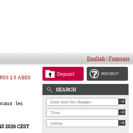
English
|
Français
Deposit
NEED HELP?
RSS 2.0 ABES
SEARCH
caux : les
45 2026 CEST
.