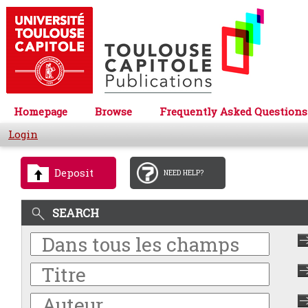
Homepage
Browse
Frequently Asked Questions
Login
Deposit
NEED HELP?
SEARCH