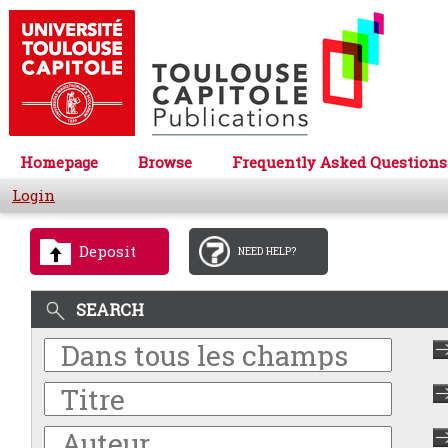
Homepage
Browse
Frequently Asked Questions
Login
Deposit
NEED HELP?
SEARCH