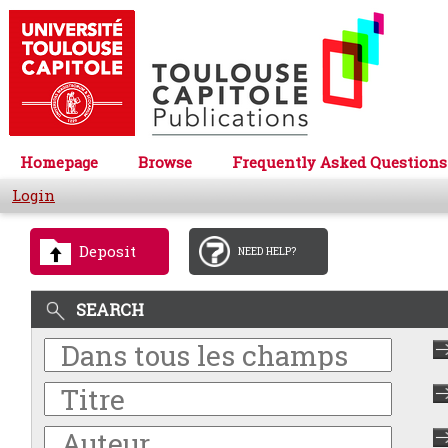
Homepage
Browse
Frequently Asked Questions
Login
Deposit
NEED HELP?
SEARCH