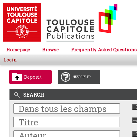
Homepage
Browse
Frequently Asked Questions
Login
Deposit
NEED HELP?
SEARCH