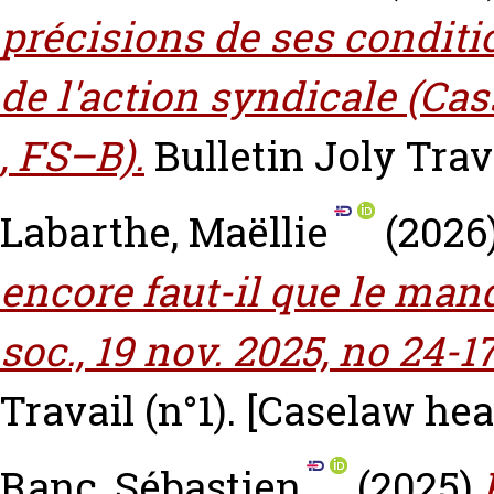
précisions de ses conditio
de l'action syndicale (Cass
, FS–B).
Bulletin Joly Trava
Labarthe, Maëllie
(2026
encore faut-il que le manda
soc., 19 nov. 2025, no 24-1
Travail (n°1).
[Caselaw hea
Ranc, Sébastien
(2025)