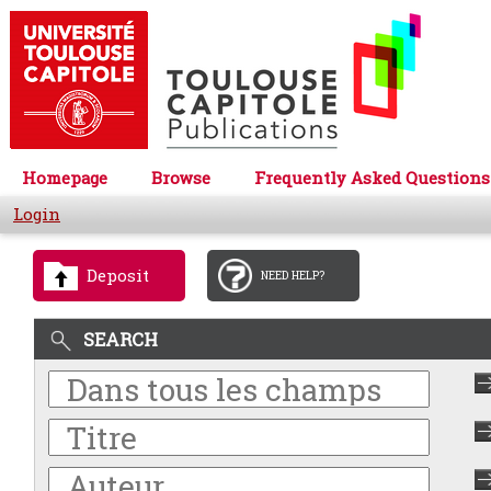
Homepage
Browse
Frequently Asked Questions
Login
Deposit
NEED HELP?
SEARCH