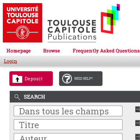
Homepage
Browse
Frequently Asked Questions
Login
Deposit
NEED HELP?
SEARCH