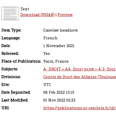
Text
Download (593kB)
|
Preview
Item Type:
Caselaw headnote
Language:
French
Date:
1 November 2021
Refereed:
Yes
Place of Publication:
Paris, France
Subjects:
A- DROIT > A4- Droit privé > 4-3- Droit
Divisions:
Centre de Droit des Affaires (Toulous
Site:
UT1
Date Deposited:
08 Feb 2022 13:15
Last Modified:
01 Nov 2022 02:23
URI:
https://publications.ut-capitole.fr/i