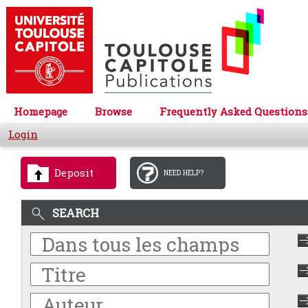
Homepage
Browse
Frequently Asked Questions
Login
Deposit
NEED HELP?
SEARCH