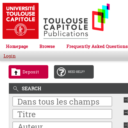
Homepage
Browse
Frequently Asked Questions
Login
Deposit
NEED HELP?
SEARCH