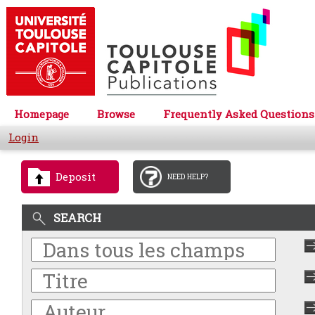
Homepage
Browse
Frequently Asked Questions
Login
Deposit
NEED HELP?
SEARCH