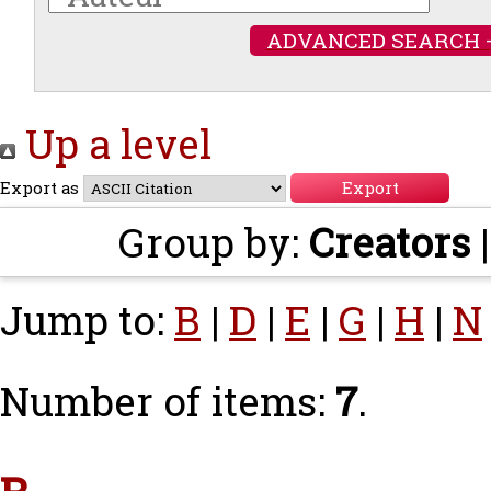
ADVANCED SEARCH 
Up a level
Export as
Group by:
Creators
Jump to:
B
|
D
|
E
|
G
|
H
|
N
Number of items:
7
.