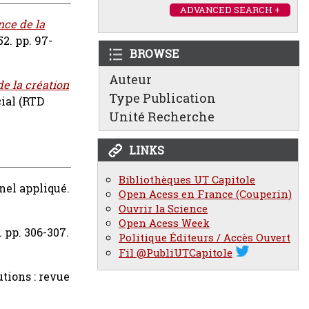
ADVANCED SEARCH +
nce de la
52. pp. 97-
BROWSE
Auteur
de la création
Type Publication
ial (RTD
Unité Recherche
LINKS
Bibliothèques UT Capitole
nnel appliqué.
Open Acess en France (Couperin)
Ouvrir la Science
Open Acess Week
. pp. 306-307.
Politique Éditeurs / Accès Ouvert
Fil @PubliUTCapitole
utions : revue