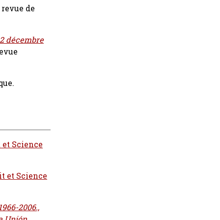
: revue de
22 décembre
evue
que.
t et Science
it et Science
1966-2006.,
la Unión