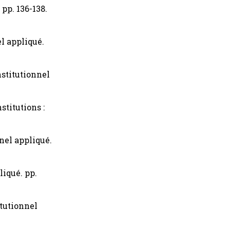
 pp. 136-138.
el appliqué.
nstitutionnel
stitutions :
nnel appliqué.
liqué. pp.
itutionnel