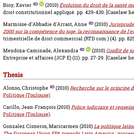
Bioy, Xavier
(2010)
Évolution du droit de la santé men
droit constitutionnel appliqué. pp. 429-430.
[Caselaw h
Marmisse-d'Abbadie d'Arrast, Anne
(2010)
Jurisprude
2000 sur la compétence du juge, la reconnaissance de l'e
trimestrielle de droit commercial (RTD com.) (4). pp. 82
Mendoza-Caminade, Alexandra
(2010)
Conflit de j
Entreprise et affaires (JCP E) (11). pp. 27-29.
[Caselaw he
Thesis
Alonso, Christophe
(2010)
Recherche sur le principe de
Politique (Toulouse)
.
Carillo, Jean-François
(2010)
Police judiciaire et rense
Politique (Toulouse)
.
Gonzalez Cisneros, Maricarmen
(2010)
La politique lati
The European Union FPA towards Latin America : process 