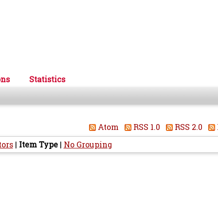
ons
Statistics
Atom
RSS 1.0
RSS 2.0
tors
|
Item Type
|
No Grouping