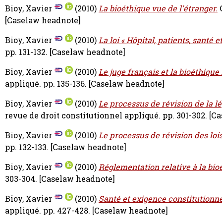
Bioy, Xavier
(2010)
La bioéthique vue de l'étranger.
[Caselaw headnote]
Bioy, Xavier
(2010)
La loi « Hôpital, patients, santé et
pp. 131-132.
[Caselaw headnote]
Bioy, Xavier
(2010)
Le juge français et la bioéthique 
appliqué. pp. 135-136.
[Caselaw headnote]
Bioy, Xavier
(2010)
Le processus de révision de la lé
revue de droit constitutionnel appliqué. pp. 301-302.
[Ca
Bioy, Xavier
(2010)
Le processus de révision des lois
pp. 132-133.
[Caselaw headnote]
Bioy, Xavier
(2010)
Réglementation relative à la bio
303-304.
[Caselaw headnote]
Bioy, Xavier
(2010)
Santé et exigence constitutionne
appliqué. pp. 427-428.
[Caselaw headnote]