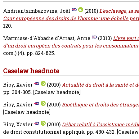
Andriantsimbazovina, Joël
(2010)
L’esclavage, la s
Cour européenne des droits de l’homme : une échelle pert
120.
Marmisse-d'Abbadie d'Arrast, Anne
(2010)
Livre vert 
d'un droit européen des contrats pour les consommateurs 
com.) (4). pp. 824-825.
Caselaw headnote
Bioy, Xavier
(2010)
Actualité du droit à la santé et d
pp. 304-305.
[Caselaw headnote]
Bioy, Xavier
(2010)
Bioéthique et droits des étranger
[Caselaw headnote]
Bioy, Xavier
(2010)
Débat relatif à l'assistance médi
de droit constitutionnel appliqué. pp. 430-432.
[Caselaw