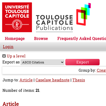
Homepage
Browse
Frequently Asked Questi
Login
Up a level
Export as
Group by:
Crea
Jump to:
Article
|
Caselaw headnote
|
Thesis
Number of items:
21
.
Article