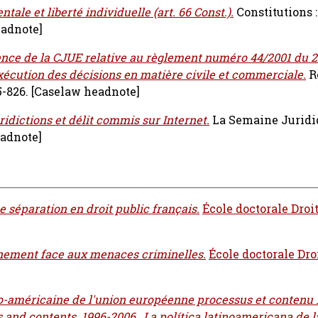
tale et liberté individuelle (art. 66 Const.).
Constitutions 
eadnote]
nce de la CJUE relative au règlement numéro 44/2001 du 
xécution des décisions en matière civile et commerciale.
R
5-826.
[Caselaw headnote]
uridictions et délit commis sur Internet.
La Semaine Juridi
adnote]
 séparation en droit public français.
École doctorale Droi
ignement face aux menaces criminelles.
École doctorale Dro
no-américaine de l'union européenne processus et contenu 
and contents. 1996-2006., La política latinoamericana de 