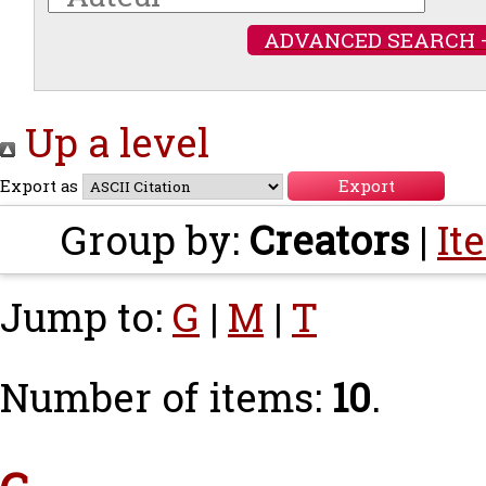
ADVANCED SEARCH 
Up a level
Export as
Group by:
Creators
|
It
Jump to:
G
|
M
|
T
Number of items:
10
.