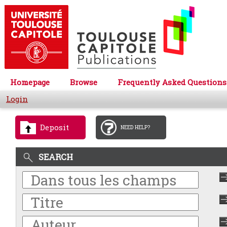
Homepage
Browse
Frequently Asked Questions
Login
Deposit
NEED HELP?
SEARCH