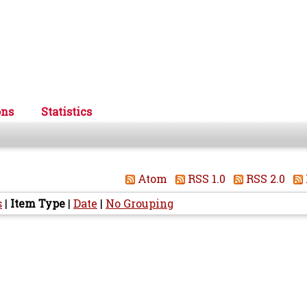
ons
Statistics
Atom
RSS 1.0
RSS 2.0
s
|
Item Type
|
Date
|
No Grouping