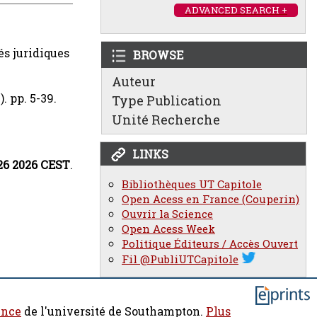
ADVANCED SEARCH +
és juridiques
BROWSE
Auteur
). pp. 5-39.
Type Publication
Unité Recherche
LINKS
26 2026 CEST
.
Bibliothèques UT Capitole
Open Acess en France (Couperin)
Ouvrir la Science
Open Acess Week
Politique Éditeurs / Accès Ouvert
Fil @PubliUTCapitole
ence
de l'université de Southampton.
Plus