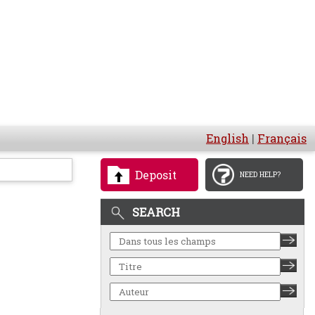
English
|
Français
Deposit
NEED HELP?
SEARCH