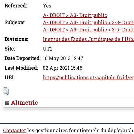
Refereed:
Yes
A- DROIT > A3- Droit public
Subjects:
A- DROIT > A3- Droit public > 3-3- Droi
A- DROIT > A3- Droit public > 3-5- Droi
Divisions:
Institut des Études Juridiques de l'Ur
Site:
UT1
Date Deposited:
10 May 2013 12:47
Last Modified:
02 Apr 2021 15:46
URI:
https://publications.ut-capitole.fr/id/e
Altmetric
Contacter
les gestionnaires fonctionnels du dépôt/arch