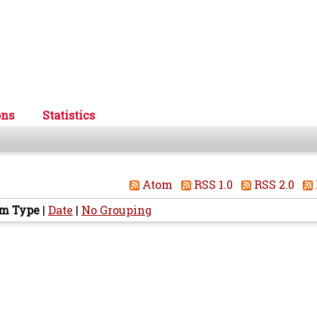
ons
Statistics
Atom
RSS 1.0
RSS 2.0
em Type
|
Date
|
No Grouping