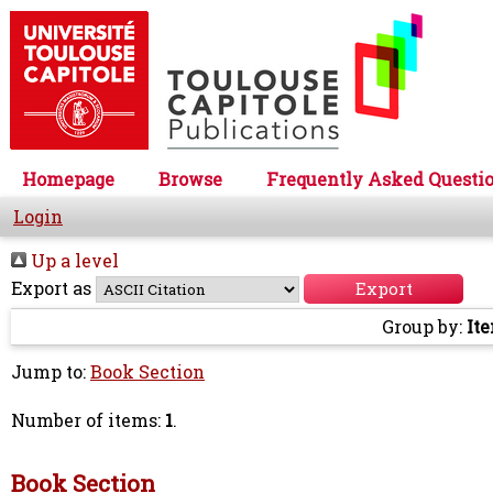
Homepage
Browse
Frequently Asked Questi
Login
Up a level
Export as
Group by:
It
Jump to:
Book Section
Number of items:
1
.
Book Section