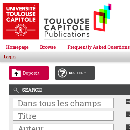
Homepage
Browse
Frequently Asked Questions
Login
Deposit
NEED HELP?
SEARCH