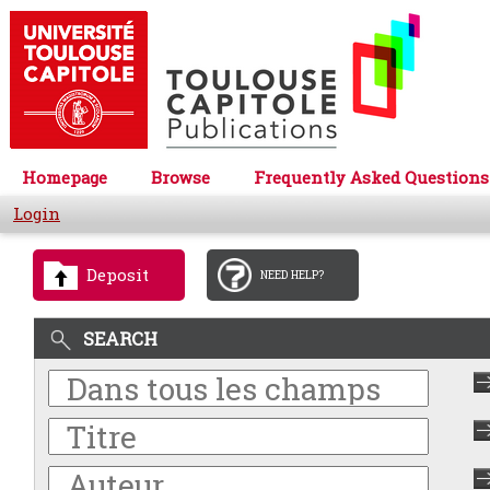
Homepage
Browse
Frequently Asked Questions
Login
Deposit
NEED HELP?
SEARCH