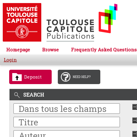
Homepage
Browse
Frequently Asked Questions
Login
Deposit
NEED HELP?
SEARCH