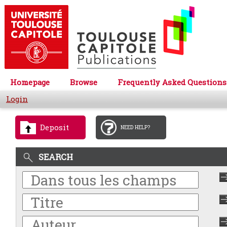
Homepage
Browse
Frequently Asked Questions
Login
Deposit
NEED HELP?
SEARCH