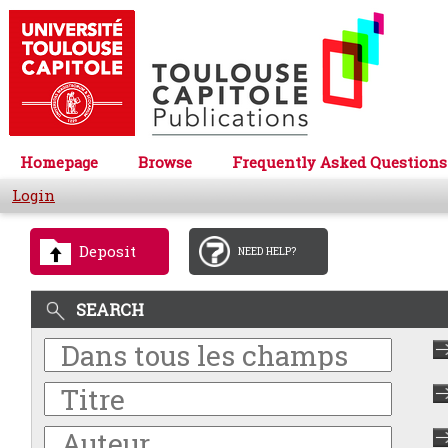
Homepage
Browse
Frequently Asked Questions
Login
Deposit
NEED HELP?
SEARCH