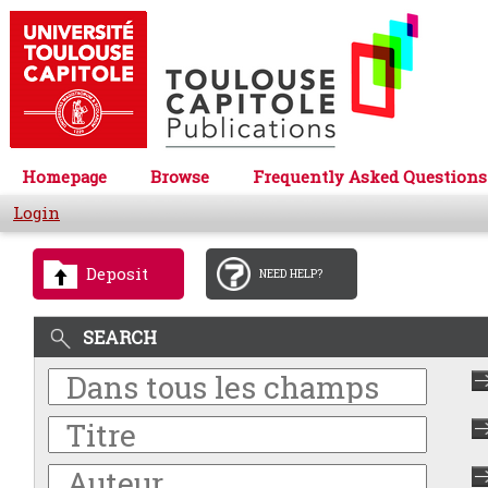
Homepage
Browse
Frequently Asked Questions
Login
Deposit
NEED HELP?
SEARCH