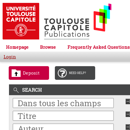
Homepage
Browse
Frequently Asked Questions
Login
Deposit
NEED HELP?
SEARCH