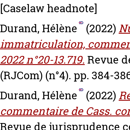
[Caselaw headnote]
Durand, Hélène
(2022)
Nu
immatriculation, comment
2022 n°20-13.719.
Revue d
(RJCom) (n°4). pp. 384-38
Durand, Hélène
(2022)
Ré
commentaire de Cass. com
Revue de jurisprudence c