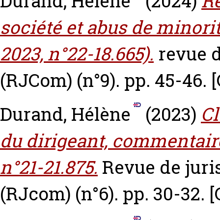
Durand, Hélène
(2024)
Re
société et abus de minorité
2023, n°22-18.665).
revue 
(RJCom) (n°9). pp. 45-46.
Durand, Hélène
(2023)
Cl
du dirigeant, commentaire
n°21-21.875.
Revue de jur
(RJcom) (n°6). pp. 30-32.
[