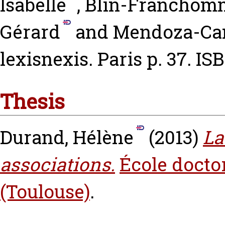
Isabelle
,
Blin-Franchomm
Gérard
and
Mendoza-Cam
lexisnexis. Paris p. 37. I
Thesis
Durand, Hélène
(2013)
La
associations.
École doctor
(Toulouse)
.