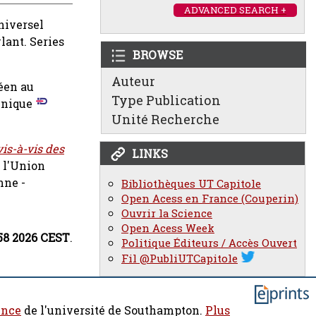
ADVANCED SEARCH +
niversel
lant. Series
BROWSE
Auteur
éen au
Type Publication
inique
Unité Recherche
is-à-vis des
LINKS
e l'Union
nne -
Bibliothèques UT Capitole
Open Acess en France (Couperin)
Ouvrir la Science
Open Acess Week
:58 2026 CEST
.
Politique Éditeurs / Accès Ouvert
Fil @PubliUTCapitole
ence
de l'université de Southampton.
Plus