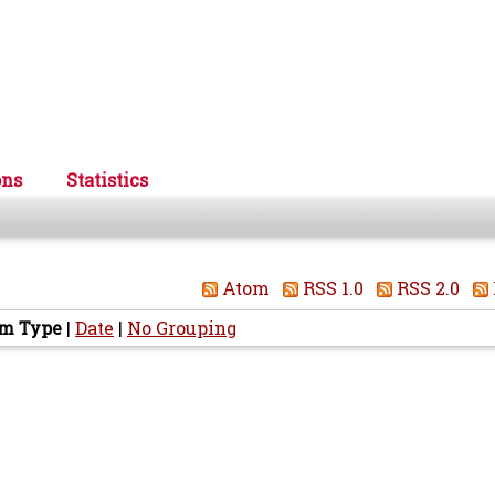
ons
Statistics
Atom
RSS 1.0
RSS 2.0
em Type
|
Date
|
No Grouping