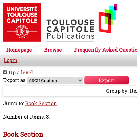
Homepage
Browse
Frequently Asked Questi
Login
Up a level
Export as
Group by:
It
Jump to:
Book Section
Number of items:
3
.
Book Section