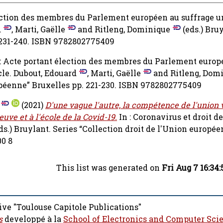
lection des membres du Parlement européen au suffrage u
d
,
Marti, Gaëlle
and
Ritleng, Dominique
(eds.) Bruy
. 231-240. ISBN 9782802775409
: Acte portant élection des membres du Parlement europ
cle.
Dubout, Edouard
,
Marti, Gaëlle
and
Ritleng, Dom
ropéenne” Bruxelles pp. 221-230. ISBN 9782802775409
(2021)
D'une vague l'autre, la compétence de l'union v
uve et à l'école de la Covid-19.
In : Coronavirus et droit d
ds.) Bruylant. Series “Collection droit de l'Union europée
00 8
This list was generated on
Fri Aug 7 16:34
ive "Toulouse Capitole Publications"
s
developpé à la
School of Electronics and Computer Sci