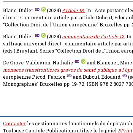
Blanc, Didier
(2024)
Article 13.
In : Acte portant é
direct : Commentaire article par article
Dubout, Edouar
“Collection Droit de l'Union européenne” Bruxelles pp
Blanc, Didier
(2024)
commentaire de l'article 12.
In 
suffrage universel direct : commentaire article par arti
(eds.) Bruylant. Series “Collection Droit de l'Union eu
De Grove-Valdeyron, Nathalie
and
Blanquet, Marc
menaces transfrontières graves de santé publique à l'épre
européenne
Picod, Fabrice
and
Dubout, Edouard
(e
Monographies” Bruxelles pp. 19-72. ISBN 978 2 8027 70
Contacter
les gestionnaires fonctionnels du dépôt/arch
Toulouse Capitole Publications utilise le logiciel
EPrint