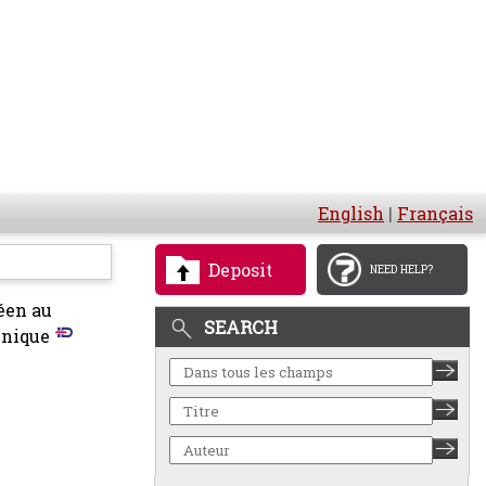
English
|
Français
Deposit
NEED HELP?
éen au
SEARCH
inique