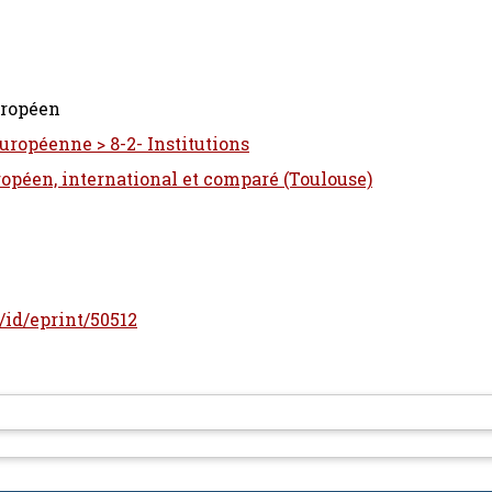
uropéen
uropéenne > 8-2- Institutions
ropéen, international et comparé (Toulouse)
r/id/eprint/50512