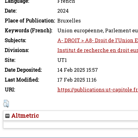
Language:
French
Date:
2024
Place of Publication:
Bruxelles
Keywords (French):
Union européenne, Parlement e
Subjects:
A- DROIT > A8- Droit de l’Union E
Divisions:
Institut de recherche en droit eu
Site:
UT1
Date Deposited:
14 Feb 2025 15:57
Last Modified:
17 Feb 2025 11:16
URI:
https://publications.ut-capitole.f
Altmetric