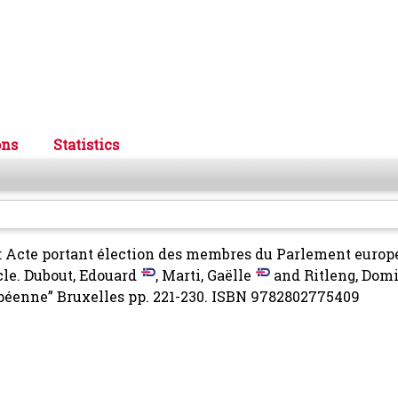
ons
Statistics
: Acte portant élection des membres du Parlement europ
cle.
Dubout, Edouard
,
Marti, Gaëlle
and
Ritleng, Dom
ropéenne” Bruxelles pp. 221-230. ISBN 9782802775409