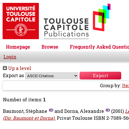
Homepage
Browse
Frequently Asked Questi
Login
Up a level
Export as
Group by:
It
Number of items:
1
.
Baumont, Stéphane
and
Dorna, Alexandre
(2001)
L
(Dir. Baumont et Dorna).
Privat Toulouse ISBN 2-7089-56