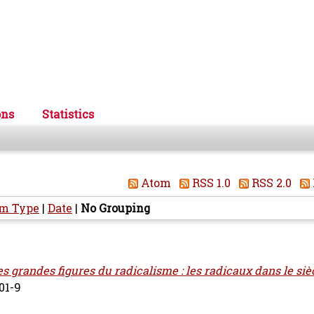
ons
Statistics
Atom
RSS 1.0
RSS 2.0
em Type
|
Date
|
No Grouping
es grandes figures du radicalisme : les radicaux dans le siè
01-9