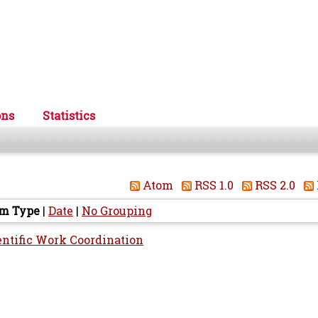
ons
Statistics
Atom
RSS 1.0
RSS 2.0
em Type
|
Date
|
No Grouping
entific Work Coordination