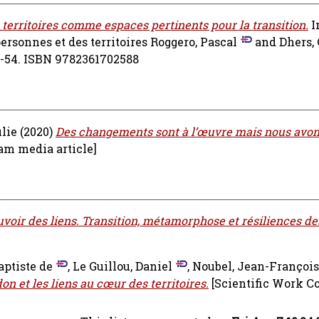
s territoires comme espaces pertinents pour la transition.
I
ersonnes et des territoires
Roggero, Pascal
and
Dhers,
39-54. ISBN 9782361702588
ulie
(2020)
Des changements sont à l’œuvre mais nous avon
am media article]
uvoir des liens. Transition, métamorphose et résiliences d
ptiste de
,
Le Guillou, Daniel
,
Noubel, Jean-François
don et les liens au cœur des territoires.
[Scientific Work C