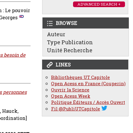
ADVANCED SEARCH +
n : Le pouvoir
 Georges
BROWSE
Auteur
Type Publication
Unité Recherche
s besoin de
LINKS
Bibliothèques UT Capitole
Open Acess en France (Couperin)
Ouvrir la Science
es personnes
Open Acess Week
Politique Éditeurs / Accès Ouvert
Fil @PubliUTCapitole
,
Hauck,
oordination]