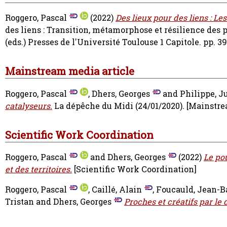
Roggero, Pascal
(2022)
Des lieux pour des liens : Le
des liens : Transition, métamorphose et résilience des p
(eds.) Presses de l'Université Toulouse 1 Capitole. pp. 
Mainstream media article
Roggero, Pascal
,
Dhers, Georges
and
Philippe, J
catalyseurs.
La dépêche du Midi (24/01/2020).
[Mainstre
Scientific Work Coordination
Roggero, Pascal
and
Dhers, Georges
(2022)
Le po
et des territoires.
[Scientific Work Coordination]
Roggero, Pascal
,
Caillé, Alain
,
Foucauld, Jean-Ba
Tristan
and
Dhers, Georges
Proches et créatifs par le 