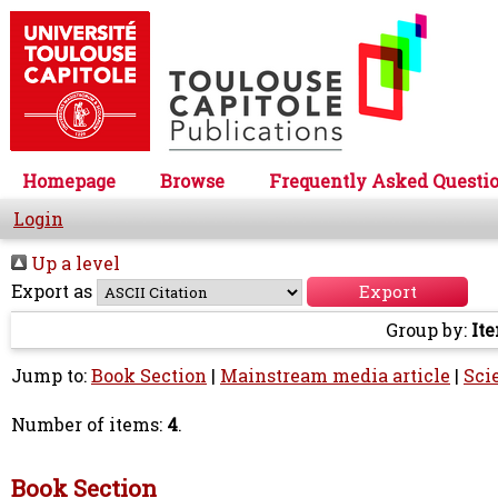
Homepage
Browse
Frequently Asked Questi
Login
Up a level
Export as
Group by:
It
Jump to:
Book Section
|
Mainstream media article
|
Sci
Number of items:
4
.
Book Section