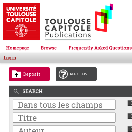
Homepage
Browse
Frequently Asked Questions
Login
Deposit
NEED HELP?
SEARCH