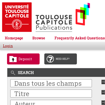
Homepage
Browse
Frequently Asked Questions
Login
Deposit
NEED HELP?
SEARCH