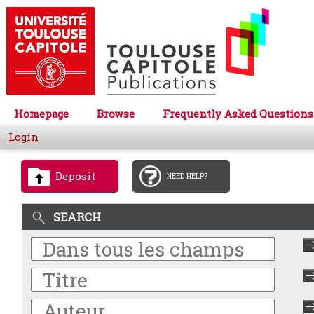
Homepage
Browse
Frequently Asked Questions
Login
Deposit
NEED HELP?
SEARCH