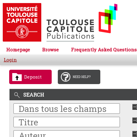
Homepage
Browse
Frequently Asked Questions
Login
Deposit
NEED HELP?
SEARCH