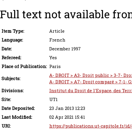
Full text not available fro
Item Type:
Article
Language:
French
Date:
December 1997
Refereed:
Yes
Place of Publication:
Paris
A- DROIT > A3- Droit public > 3-7- Dro
Subjects:
A- DROIT > A7- Droit comparé > 7-1- 
Divisions:
Institut du Droit de l'Espace, des Ter
Site:
UT1
Date Deposited:
23 Jan 2013 12:23
Last Modified:
02 Apr 2021 15:41
URI:
https://publications.ut-capitole.fr/id