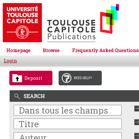
Homepage
Browse
Frequently Asked Questions
Login
Deposit
NEED HELP?
SEARCH