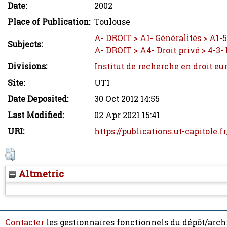
Date:
2002
Place of Publication:
Toulouse
A- DROIT > A1- Généralités > A1-5-
Subjects:
A- DROIT > A4- Droit privé > 4-3- D
Divisions:
Institut de recherche en droit eu
Site:
UT1
Date Deposited:
30 Oct 2012 14:55
Last Modified:
02 Apr 2021 15:41
URI:
https://publications.ut-capitole.f
Altmetric
Contacter
les gestionnaires fonctionnels du dépôt/arch