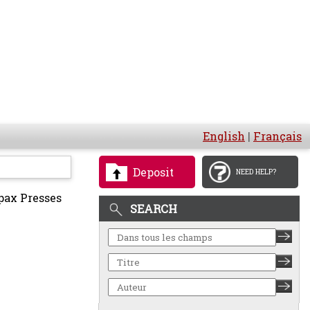
English
|
Français
Deposit
NEED HELP?
pax Presses
SEARCH