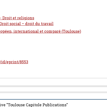
 Droit et religions
roit social – droit du travail
ropéen, international et comparé (Toulouse)
r/id/eprint/8553
ive "Toulouse Capitole Publications"