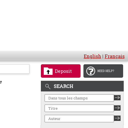
English
|
Français
Deposit
NEED HELP?
e
SEARCH