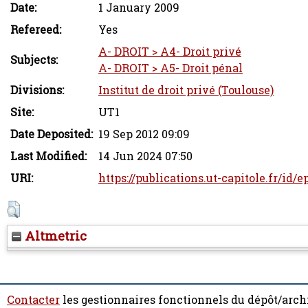
Date:
1 January 2009
Refereed:
Yes
A- DROIT > A4- Droit privé
Subjects:
A- DROIT > A5- Droit pénal
Divisions:
Institut de droit privé (Toulouse)
Site:
UT1
Date Deposited:
19 Sep 2012 09:09
Last Modified:
14 Jun 2024 07:50
URI:
https://publications.ut-capitole.fr/id/e
Altmetric
Contacter
les gestionnaires fonctionnels du dépôt/arch