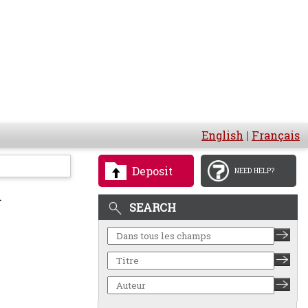
English
|
Français
Deposit
NEED HELP?
.
SEARCH