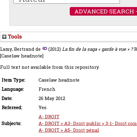
ADVANCED SEARCH 
Tools
Lamy, Bertrand de
(2012)
La fin de la saga « garde à vue » ?
R
[Caselaw headnote]
Full text not available from this repository.
Item Type:
Caselaw headnote
Language:
French
Date:
26 May 2012
Refereed:
Yes
A- DROIT
Subjects:
A- DROIT > A3- Droit public > 3-1- Droit co
A- DROIT > A5- Droit pénal