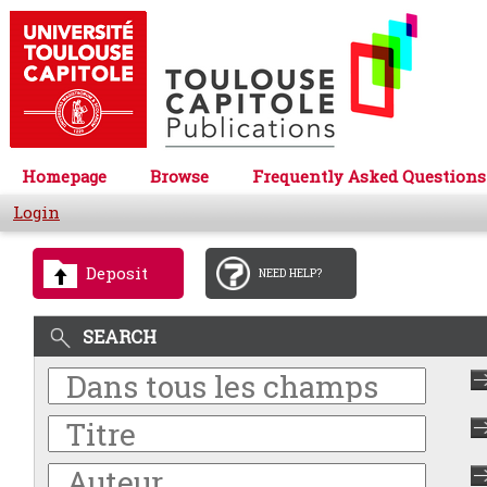
Homepage
Browse
Frequently Asked Questions
Login
Deposit
NEED HELP?
SEARCH